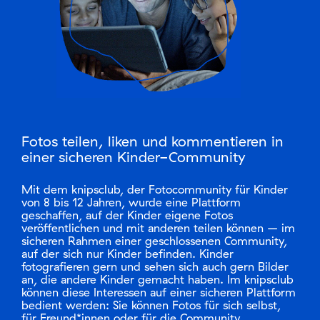
Mitglied werden
Login
Fotos teilen, liken und kommentieren in
einer sicheren Kinder-Community
Mit dem knipsclub, der Fotocommunity für Kinder
von 8 bis 12 Jahren, wurde eine Plattform
geschaffen, auf der Kinder eigene Fotos
veröffentlichen und mit anderen teilen können – im
sicheren Rahmen einer geschlossenen Community,
auf der sich nur Kinder befinden. Kinder
fotografieren gern und sehen sich auch gern Bilder
an, die andere Kinder gemacht haben. Im knipsclub
können diese Interessen auf einer sicheren Plattform
bedient werden: Sie können Fotos für sich selbst,
für Freund*innen oder für die Community
hochladen, andere Fotos "liken" und kommentieren.
Zudem erhält Ihr Kind zahlreiche Informationen rund
um das Thema Fotografie und wird angeregt, diese
Infos und Tipps selbst kreativ umzusetzen. Dazu
dient beispielsweise der monatliche Foto-