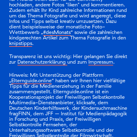
Wettbewerb „
#desMonats
“ sowie die zahlreichen
kindgerechten Artikel zum Thema Fotografie in den
knipstipps
.
Transparenz ist uns wichtig: Hier gelangen Sie direkt
zur
Datenschutzerklärung
und zum
Impressum
.
Hinweis: Mit Unterstützung der Plattform
„
Elternguide.online
“ haben wir Ihnen hier vielfältige
Tipps für die Medienerziehung in der Familie
zusammengestellt. Elternguide.online ist ein
Kooperationsprojekt der Freiwilligen Selbstkontrolle
Multimedia-Diensteanbieter, klicksafe, dem
Deutschen Kinderhilfswerk, der Kindersuchmaschine
fragFINN, dem JFF – Institut für Medienpädagogik
in Forschung und Praxis, der Freiwilligen
Selbstkontrolle Fernsehen, der
Unterhaltungssoftware Selbstkontrolle und der
Freiwilligen Selbstkontrolle der Filmwirtschaft.