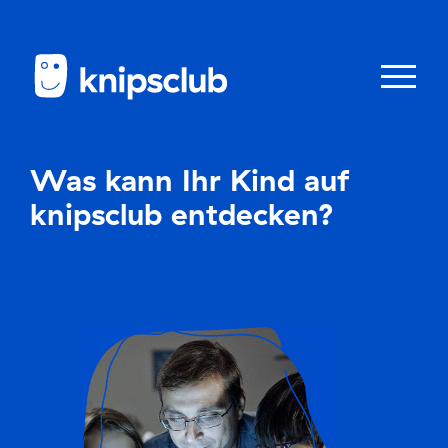
Zum
Zum
Seiteninhalt
Menü
Menü
öffnen/schl
Was kann Ihr Kind auf
Club
knipsclub entdecken?
knipstipps
Eltern
Kontakt