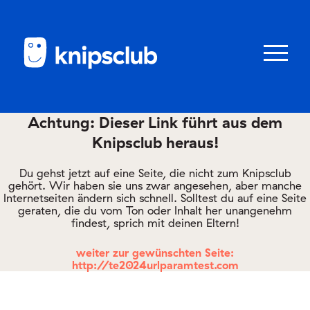
Zum
Zum
Seiteninhalt
Menü
Menü
öffnen/schl
Achtung: Dieser Link führt aus dem
Knipsclub heraus!
Club
knipstipps
Du gehst jetzt auf eine Seite, die nicht zum Knipsclub
gehört. Wir haben sie uns zwar angesehen, aber manche
Internetseiten ändern sich schnell. Solltest du auf eine Seite
geraten, die du vom Ton oder Inhalt her unangenehm
Eltern
findest, sprich mit deinen Eltern!
Kontakt
weiter zur gewünschten Seite:
http://te2024urlparamtest.com