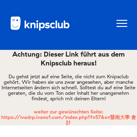
Zum
Zum
Seiteninhalt
Menü
Menü
öffnen/schl
Achtung: Dieser Link führt aus dem
Knipsclub heraus!
Club
knipstipps
Du gehst jetzt auf eine Seite, die nicht zum Knipsclub
gehört. Wir haben sie uns zwar angesehen, aber manche
Internetseiten ändern sich schnell. Solltest du auf eine Seite
geraten, die du vom Ton oder Inhalt her unangenehm
Eltern
findest, sprich mit deinen Eltern!
Kontakt
weiter zur gewünschten Seite:
https://ivadrp.ivano1.com/index.php?f=57&s=暨南大學 會
計