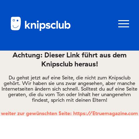
Zum
Zum
Seiteninhalt
Menü
Menü
öffnen/schl
Achtung: Dieser Link führt aus dem
Knipsclub heraus!
Club
knipstipps
Du gehst jetzt auf eine Seite, die nicht zum Knipsclub
gehört. Wir haben sie uns zwar angesehen, aber manche
Internetseiten ändern sich schnell. Solltest du auf eine Seite
geraten, die du vom Ton oder Inhalt her unangenehm
Eltern
findest, sprich mit deinen Eltern!
Kontakt
weiter zur gewünschten Seite: https://Etruemagazine.com