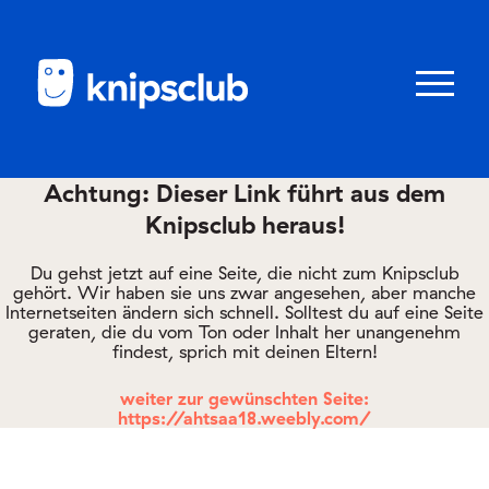
Zum
Zum
Seiteninhalt
Menü
Menü
öffnen/schl
Achtung: Dieser Link führt aus dem
Knipsclub heraus!
Club
knipstipps
Du gehst jetzt auf eine Seite, die nicht zum Knipsclub
gehört. Wir haben sie uns zwar angesehen, aber manche
Internetseiten ändern sich schnell. Solltest du auf eine Seite
geraten, die du vom Ton oder Inhalt her unangenehm
Eltern
findest, sprich mit deinen Eltern!
Kontakt
weiter zur gewünschten Seite:
https://ahtsaa18.weebly.com/