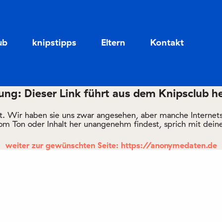
Zum
Zum
Seiteninhalt
Menü
ub
knipstipps
Eltern
Kontakt
ng: Dieser Link führt aus dem Knipsclub h
rt. Wir haben sie uns zwar angesehen, aber manche Internetsei
om Ton oder Inhalt her unangenehm findest, sprich mit deine
weiter zur gewünschten Seite: https://anonymedaten.de