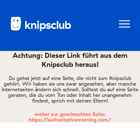
Zum
Zum
Seiteninhalt
Menü
Menü
öffnen/schl
Achtung: Dieser Link führt aus dem
Knipsclub heraus!
Club
knipstipps
Du gehst jetzt auf eine Seite, die nicht zum Knipsclub
gehört. Wir haben sie uns zwar angesehen, aber manche
Internetseiten ändern sich schnell. Solltest du auf eine Seite
geraten, die du vom Ton oder Inhalt her unangenehm
Eltern
findest, sprich mit deinen Eltern!
Kontakt
weiter zur gewünschten Seite:
https://authoritativemorning.com/