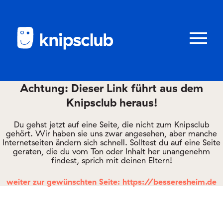
Zum
Zum
Seiteninhalt
Menü
Menü
öffnen/schl
Achtung: Dieser Link führt aus dem
Knipsclub heraus!
Club
knipstipps
Du gehst jetzt auf eine Seite, die nicht zum Knipsclub
gehört. Wir haben sie uns zwar angesehen, aber manche
Internetseiten ändern sich schnell. Solltest du auf eine Seite
geraten, die du vom Ton oder Inhalt her unangenehm
Eltern
findest, sprich mit deinen Eltern!
Kontakt
weiter zur gewünschten Seite: https://besseresheim.de