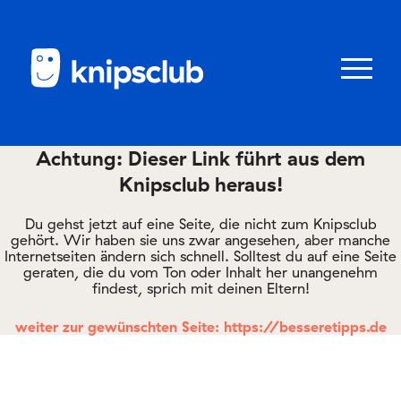
Zum
Zum
Seiteninhalt
Menü
Menü
öffnen/schl
Achtung: Dieser Link führt aus dem
Knipsclub heraus!
Club
knipstipps
Du gehst jetzt auf eine Seite, die nicht zum Knipsclub
gehört. Wir haben sie uns zwar angesehen, aber manche
Internetseiten ändern sich schnell. Solltest du auf eine Seite
geraten, die du vom Ton oder Inhalt her unangenehm
Eltern
findest, sprich mit deinen Eltern!
Kontakt
weiter zur gewünschten Seite: https://besseretipps.de