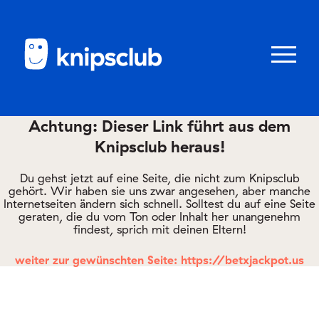
Zum
Zum
Seiteninhalt
Menü
Menü
öffnen/schl
Achtung: Dieser Link führt aus dem
Knipsclub heraus!
Club
knipstipps
Du gehst jetzt auf eine Seite, die nicht zum Knipsclub
gehört. Wir haben sie uns zwar angesehen, aber manche
Internetseiten ändern sich schnell. Solltest du auf eine Seite
geraten, die du vom Ton oder Inhalt her unangenehm
Eltern
findest, sprich mit deinen Eltern!
Kontakt
weiter zur gewünschten Seite: https://betxjackpot.us