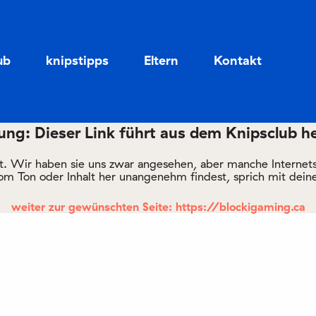
Zum
Zum
Seiteninhalt
Menü
ub
knipstipps
Eltern
Kontakt
ng: Dieser Link führt aus dem Knipsclub h
rt. Wir haben sie uns zwar angesehen, aber manche Internetsei
om Ton oder Inhalt her unangenehm findest, sprich mit deine
weiter zur gewünschten Seite: https://blockigaming.ca