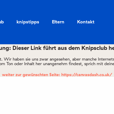
Zum
Zum
Seiteninhalt
Menü
ub
knipstipps
Eltern
Kontakt
ng: Dieser Link führt aus dem Knipsclub h
rt. Wir haben sie uns zwar angesehen, aber manche Internetsei
om Ton oder Inhalt her unangenehm findest, sprich mit deine
weiter zur gewünschten Seite: https://canvasdash.co.uk/