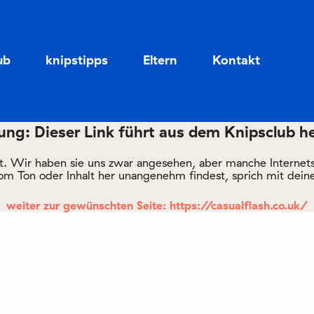
Zum
Zum
Seiteninhalt
Menü
ub
knipstipps
Eltern
Kontakt
ng: Dieser Link führt aus dem Knipsclub h
rt. Wir haben sie uns zwar angesehen, aber manche Internetsei
om Ton oder Inhalt her unangenehm findest, sprich mit deine
weiter zur gewünschten Seite: https://casualflash.co.uk/