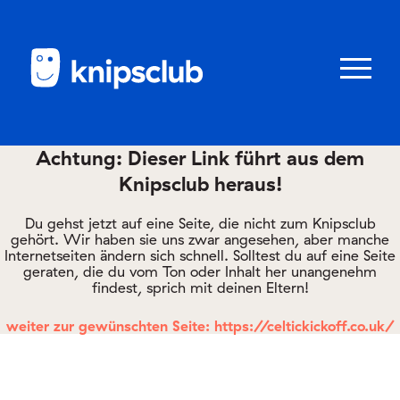
Zum
Zum
Seiteninhalt
Menü
Menü
öffnen/schl
Achtung: Dieser Link führt aus dem
Knipsclub heraus!
Club
knipstipps
Du gehst jetzt auf eine Seite, die nicht zum Knipsclub
gehört. Wir haben sie uns zwar angesehen, aber manche
Internetseiten ändern sich schnell. Solltest du auf eine Seite
geraten, die du vom Ton oder Inhalt her unangenehm
Eltern
findest, sprich mit deinen Eltern!
Kontakt
weiter zur gewünschten Seite: https://celtickickoff.co.uk/