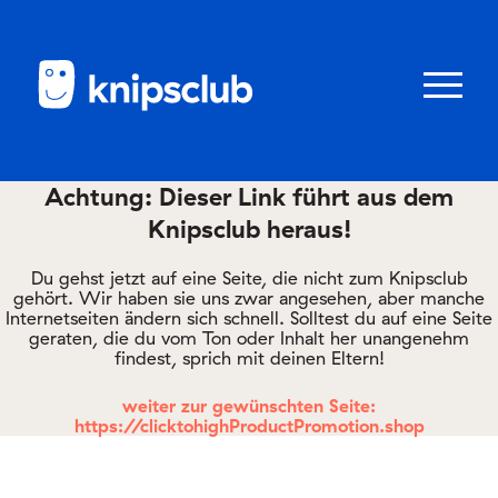
Zum
Zum
Seiteninhalt
Menü
Menü
öffnen/schl
Achtung: Dieser Link führt aus dem
Knipsclub heraus!
Club
knipstipps
Du gehst jetzt auf eine Seite, die nicht zum Knipsclub
gehört. Wir haben sie uns zwar angesehen, aber manche
Internetseiten ändern sich schnell. Solltest du auf eine Seite
geraten, die du vom Ton oder Inhalt her unangenehm
Eltern
findest, sprich mit deinen Eltern!
Kontakt
weiter zur gewünschten Seite:
https://clicktohighProductPromotion.shop