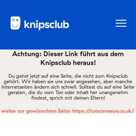
Zum
Zum
Seiteninhalt
Menü
Menü
öffnen/schl
Achtung: Dieser Link führt aus dem
Knipsclub heraus!
Club
knipstipps
Du gehst jetzt auf eine Seite, die nicht zum Knipsclub
gehört. Wir haben sie uns zwar angesehen, aber manche
Internetseiten ändern sich schnell. Solltest du auf eine Seite
geraten, die du vom Ton oder Inhalt her unangenehm
Eltern
findest, sprich mit deinen Eltern!
Kontakt
weiter zur gewünschten Seite: https://cutsceneeye.co.uk/