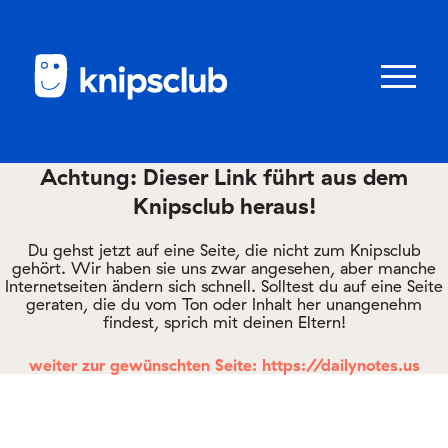
Zum
Zum
Seiteninhalt
Menü
Menü
öffnen/schl
Achtung: Dieser Link führt aus dem
Knipsclub heraus!
Club
knipstipps
Du gehst jetzt auf eine Seite, die nicht zum Knipsclub
gehört. Wir haben sie uns zwar angesehen, aber manche
Internetseiten ändern sich schnell. Solltest du auf eine Seite
geraten, die du vom Ton oder Inhalt her unangenehm
Eltern
findest, sprich mit deinen Eltern!
Kontakt
weiter zur gewünschten Seite: https://dailynotes.us