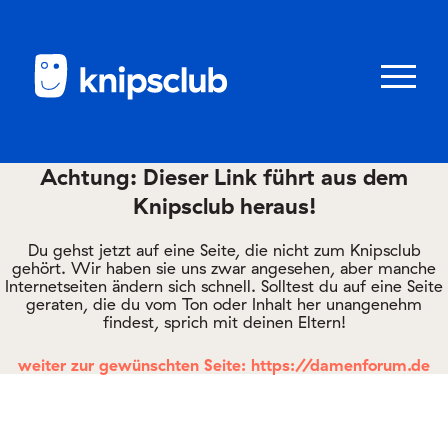
Zum
Zum
Seiteninhalt
Menü
Menü
öffnen/schl
Achtung: Dieser Link führt aus dem
Knipsclub heraus!
Club
knipstipps
Du gehst jetzt auf eine Seite, die nicht zum Knipsclub
gehört. Wir haben sie uns zwar angesehen, aber manche
Internetseiten ändern sich schnell. Solltest du auf eine Seite
geraten, die du vom Ton oder Inhalt her unangenehm
Eltern
findest, sprich mit deinen Eltern!
Kontakt
weiter zur gewünschten Seite: https://damenforum.de