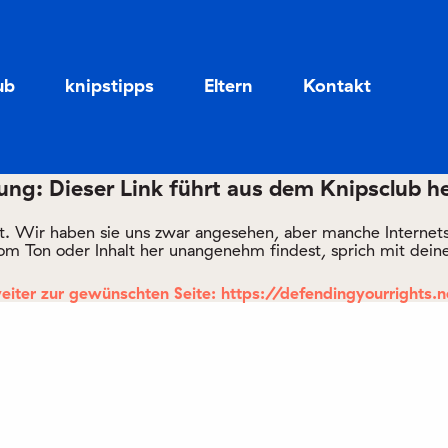
Zum
Zum
Seiteninhalt
Menü
ub
knipstipps
Eltern
Kontakt
ng: Dieser Link führt aus dem Knipsclub h
rt. Wir haben sie uns zwar angesehen, aber manche Internetsei
om Ton oder Inhalt her unangenehm findest, sprich mit deine
eiter zur gewünschten Seite: https://defendingyourrights.n