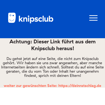
Zum
Zum
Seiteninhalt
Menü
Menü
öffnen/schl
Achtung: Dieser Link führt aus dem
Knipsclub heraus!
Club
knipstipps
Du gehst jetzt auf eine Seite, die nicht zum Knipsclub
gehört. Wir haben sie uns zwar angesehen, aber manche
Internetseiten ändern sich schnell. Solltest du auf eine Seite
geraten, die du vom Ton oder Inhalt her unangenehm
Eltern
findest, sprich mit deinen Eltern!
Kontakt
weiter zur gewünschten Seite: https://deinratschlag.de