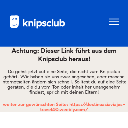
Zum
Zum
Seiteninhalt
Menü
Menü
öffnen/schl
Achtung: Dieser Link führt aus dem
Knipsclub heraus!
Club
knipstipps
Du gehst jetzt auf eine Seite, die nicht zum Knipsclub
gehört. Wir haben sie uns zwar angesehen, aber manche
Internetseiten ändern sich schnell. Solltest du auf eine Seite
geraten, die du vom Ton oder Inhalt her unangenehm
Eltern
findest, sprich mit deinen Eltern!
Kontakt
weiter zur gewünschten Seite: https://destinoasiaviajes-
travel40.weebly.com/