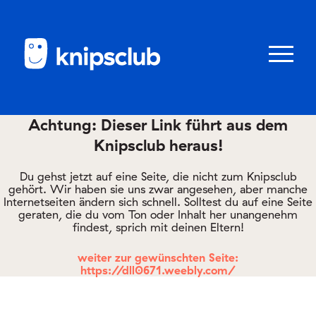
Zum
Zum
Seiteninhalt
Menü
Menü
öffnen/schl
Achtung: Dieser Link führt aus dem
Knipsclub heraus!
Club
knipstipps
Du gehst jetzt auf eine Seite, die nicht zum Knipsclub
gehört. Wir haben sie uns zwar angesehen, aber manche
Internetseiten ändern sich schnell. Solltest du auf eine Seite
geraten, die du vom Ton oder Inhalt her unangenehm
Eltern
findest, sprich mit deinen Eltern!
Kontakt
weiter zur gewünschten Seite:
https://dll0671.weebly.com/