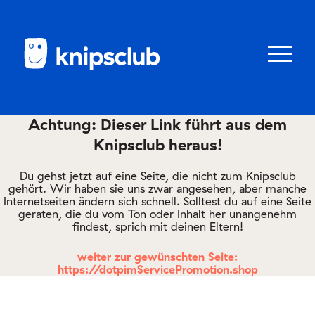
Zum
Zum
Seiteninhalt
Menü
Menü
öffnen/schl
Achtung: Dieser Link führt aus dem
Knipsclub heraus!
Club
knipstipps
Du gehst jetzt auf eine Seite, die nicht zum Knipsclub
gehört. Wir haben sie uns zwar angesehen, aber manche
Internetseiten ändern sich schnell. Solltest du auf eine Seite
geraten, die du vom Ton oder Inhalt her unangenehm
Eltern
findest, sprich mit deinen Eltern!
Kontakt
weiter zur gewünschten Seite:
https://dotpimServicePromotion.shop