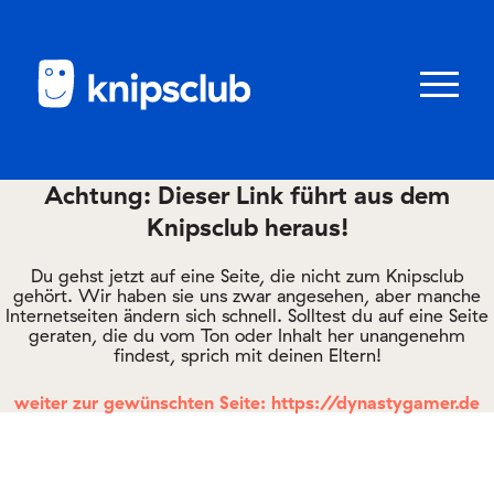
Zum
Zum
Seiteninhalt
Menü
Menü
öffnen/schl
Achtung: Dieser Link führt aus dem
Knipsclub heraus!
Club
knipstipps
Du gehst jetzt auf eine Seite, die nicht zum Knipsclub
gehört. Wir haben sie uns zwar angesehen, aber manche
Internetseiten ändern sich schnell. Solltest du auf eine Seite
geraten, die du vom Ton oder Inhalt her unangenehm
Eltern
findest, sprich mit deinen Eltern!
Kontakt
weiter zur gewünschten Seite: https://dynastygamer.de