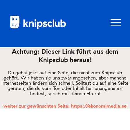
Zum
Zum
Seiteninhalt
Menü
Menü
öffnen/schl
Achtung: Dieser Link führt aus dem
Knipsclub heraus!
Club
knipstipps
Du gehst jetzt auf eine Seite, die nicht zum Knipsclub
gehört. Wir haben sie uns zwar angesehen, aber manche
Internetseiten ändern sich schnell. Solltest du auf eine Seite
geraten, die du vom Ton oder Inhalt her unangenehm
Eltern
findest, sprich mit deinen Eltern!
Kontakt
weiter zur gewünschten Seite: https://ekonomimedia.se