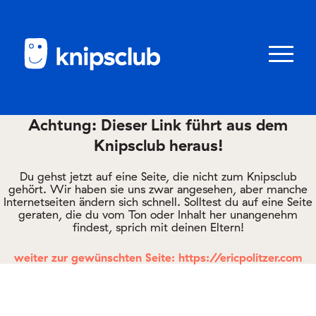
Zum
Zum
Seiteninhalt
Menü
Menü
öffnen/schl
Achtung: Dieser Link führt aus dem
Knipsclub heraus!
Club
knipstipps
Du gehst jetzt auf eine Seite, die nicht zum Knipsclub
gehört. Wir haben sie uns zwar angesehen, aber manche
Internetseiten ändern sich schnell. Solltest du auf eine Seite
geraten, die du vom Ton oder Inhalt her unangenehm
Eltern
findest, sprich mit deinen Eltern!
Kontakt
weiter zur gewünschten Seite: https://ericpolitzer.com