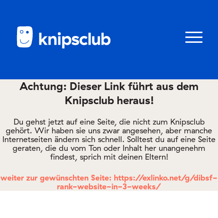
Zum
Zum
Seiteninhalt
Menü
Menü
öffnen/schl
Achtung: Dieser Link führt aus dem
Knipsclub heraus!
Club
knipstipps
Du gehst jetzt auf eine Seite, die nicht zum Knipsclub
gehört. Wir haben sie uns zwar angesehen, aber manche
Internetseiten ändern sich schnell. Solltest du auf eine Seite
geraten, die du vom Ton oder Inhalt her unangenehm
Eltern
findest, sprich mit deinen Eltern!
Kontakt
weiter zur gewünschten Seite: https://exlinko.net/g/dibsf-
rank-website-in-3-weeks/