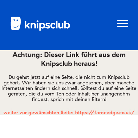
Zum
Zum
Seiteninhalt
Menü
Menü
öffnen/schl
Achtung: Dieser Link führt aus dem
Knipsclub heraus!
Club
knipstipps
Du gehst jetzt auf eine Seite, die nicht zum Knipsclub
gehört. Wir haben sie uns zwar angesehen, aber manche
Internetseiten ändern sich schnell. Solltest du auf eine Seite
geraten, die du vom Ton oder Inhalt her unangenehm
Eltern
findest, sprich mit deinen Eltern!
Kontakt
weiter zur gewünschten Seite: https://fameedge.co.uk/