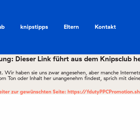
Zum
Zum
Seiteninhalt
Menü
ub
knipstipps
Eltern
Kontakt
ng: Dieser Link führt aus dem Knipsclub h
rt. Wir haben sie uns zwar angesehen, aber manche Internetsei
om Ton oder Inhalt her unangenehm findest, sprich mit deine
iter zur gewünschten Seite: https://fdutyPPCPromotion.s