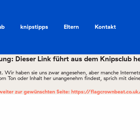
Zum
Zum
Seiteninhalt
Menü
ub
knipstipps
Eltern
Kontakt
ng: Dieser Link führt aus dem Knipsclub h
rt. Wir haben sie uns zwar angesehen, aber manche Internetsei
om Ton oder Inhalt her unangenehm findest, sprich mit deine
weiter zur gewünschten Seite: https://flagcrownbeat.co.uk