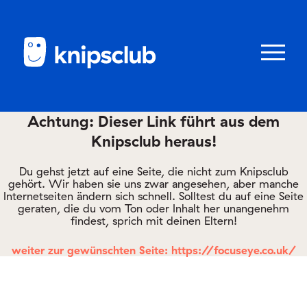
Zum
Zum
Seiteninhalt
Menü
Menü
öffnen/schl
Achtung: Dieser Link führt aus dem
Knipsclub heraus!
Club
knipstipps
Du gehst jetzt auf eine Seite, die nicht zum Knipsclub
gehört. Wir haben sie uns zwar angesehen, aber manche
Internetseiten ändern sich schnell. Solltest du auf eine Seite
geraten, die du vom Ton oder Inhalt her unangenehm
Eltern
findest, sprich mit deinen Eltern!
Kontakt
weiter zur gewünschten Seite: https://focuseye.co.uk/