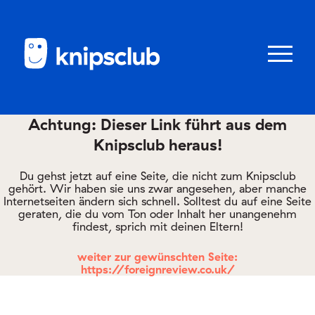
Zum
Zum
Seiteninhalt
Menü
Menü
öffnen/schl
Achtung: Dieser Link führt aus dem
Knipsclub heraus!
Club
knipstipps
Du gehst jetzt auf eine Seite, die nicht zum Knipsclub
gehört. Wir haben sie uns zwar angesehen, aber manche
Internetseiten ändern sich schnell. Solltest du auf eine Seite
geraten, die du vom Ton oder Inhalt her unangenehm
Eltern
findest, sprich mit deinen Eltern!
Kontakt
weiter zur gewünschten Seite:
https://foreignreview.co.uk/