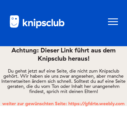
Zum
Zum
Seiteninhalt
Menü
Menü
öffnen/schl
Achtung: Dieser Link führt aus dem
Knipsclub heraus!
Club
knipstipps
Du gehst jetzt auf eine Seite, die nicht zum Knipsclub
gehört. Wir haben sie uns zwar angesehen, aber manche
Internetseiten ändern sich schnell. Solltest du auf eine Seite
geraten, die du vom Ton oder Inhalt her unangenehm
Eltern
findest, sprich mit deinen Eltern!
Kontakt
weiter zur gewünschten Seite: https://gfdrte.weebly.com