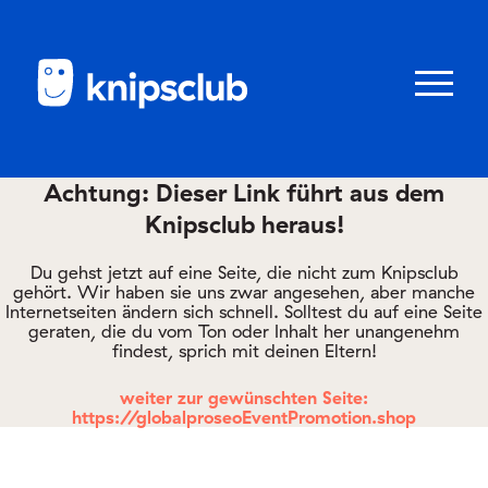
Zum
Zum
Seiteninhalt
Menü
Menü
öffnen/schl
Achtung: Dieser Link führt aus dem
Knipsclub heraus!
Club
knipstipps
Du gehst jetzt auf eine Seite, die nicht zum Knipsclub
gehört. Wir haben sie uns zwar angesehen, aber manche
Internetseiten ändern sich schnell. Solltest du auf eine Seite
geraten, die du vom Ton oder Inhalt her unangenehm
Eltern
findest, sprich mit deinen Eltern!
Kontakt
weiter zur gewünschten Seite:
https://globalproseoEventPromotion.shop