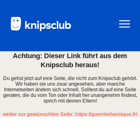
Zum
Zum
Seiteninhalt
Menü
Menü
öffnen/schl
Achtung: Dieser Link führt aus dem
Knipsclub heraus!
Club
Du gehst jetzt auf eine Seite, die nicht zum Knipsclub gehört.
knipstipps
Wir haben sie uns zwar angesehen, aber manche
Internetseiten ändern sich schnell. Solltest du auf eine Seite
Eltern
geraten, die du vom Ton oder Inhalt her unangenehm findest,
sprich mit deinen Eltern!
Kontakt
weiter zur gewünschten Seite: https://guerrierheroique.fr/