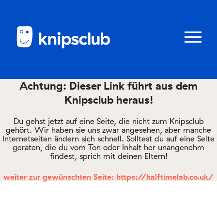
Zum
Zum
Seiteninhalt
Menü
Menü
öffnen/schl
Achtung: Dieser Link führt aus dem
Knipsclub heraus!
Club
knipstipps
Du gehst jetzt auf eine Seite, die nicht zum Knipsclub
gehört. Wir haben sie uns zwar angesehen, aber manche
Internetseiten ändern sich schnell. Solltest du auf eine Seite
geraten, die du vom Ton oder Inhalt her unangenehm
Eltern
findest, sprich mit deinen Eltern!
Kontakt
weiter zur gewünschten Seite: https://halftimelab.co.uk/