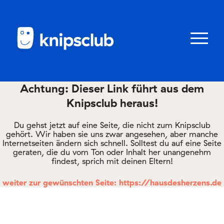
Zum
Zum
Seiteninhalt
Menü
Menü
öffnen/schl
Achtung: Dieser Link führt aus dem
Knipsclub heraus!
Club
knipstipps
Du gehst jetzt auf eine Seite, die nicht zum Knipsclub
gehört. Wir haben sie uns zwar angesehen, aber manche
Internetseiten ändern sich schnell. Solltest du auf eine Seite
geraten, die du vom Ton oder Inhalt her unangenehm
Eltern
findest, sprich mit deinen Eltern!
Kontakt
weiter zur gewünschten Seite: https://hausdesherzens.de