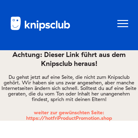
Zum
Zum
Seiteninhalt
Menü
Menü
öffnen/schl
Achtung: Dieser Link führt aus dem
Knipsclub heraus!
Club
knipstipps
Du gehst jetzt auf eine Seite, die nicht zum Knipsclub
gehört. Wir haben sie uns zwar angesehen, aber manche
Internetseiten ändern sich schnell. Solltest du auf eine Seite
geraten, die du vom Ton oder Inhalt her unangenehm
Eltern
findest, sprich mit deinen Eltern!
Kontakt
weiter zur gewünschten Seite:
https://hotfriProductPromotion.shop