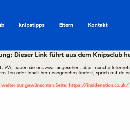
Zum
Zum
Seiteninhalt
Menü
ub
knipstipps
Eltern
Kontakt
ng: Dieser Link führt aus dem Knipsclub h
rt. Wir haben sie uns zwar angesehen, aber manche Internetsei
om Ton oder Inhalt her unangenehm findest, sprich mit deine
weiter zur gewünschten Seite: https://insidenation.co.uk/