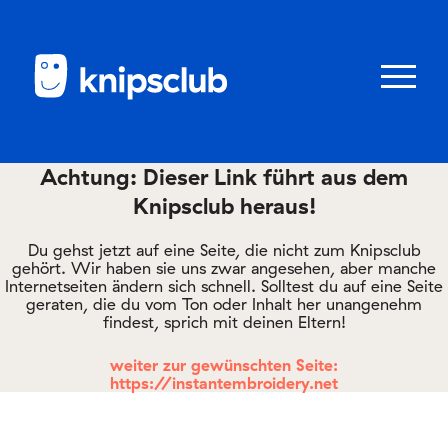
Zum
Zum
Seiteninhalt
Menü
Menü
öffnen/schl
Achtung: Dieser Link führt aus dem
Knipsclub heraus!
Club
knipstipps
Du gehst jetzt auf eine Seite, die nicht zum Knipsclub
gehört. Wir haben sie uns zwar angesehen, aber manche
Internetseiten ändern sich schnell. Solltest du auf eine Seite
geraten, die du vom Ton oder Inhalt her unangenehm
Eltern
findest, sprich mit deinen Eltern!
Kontakt
weiter zur gewünschten Seite:
https://instantembroidery.net