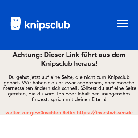
Zum
Zum
Seiteninhalt
Menü
Menü
öffnen/schl
Achtung: Dieser Link führt aus dem
Knipsclub heraus!
Club
knipstipps
Du gehst jetzt auf eine Seite, die nicht zum Knipsclub
gehört. Wir haben sie uns zwar angesehen, aber manche
Internetseiten ändern sich schnell. Solltest du auf eine Seite
geraten, die du vom Ton oder Inhalt her unangenehm
Eltern
findest, sprich mit deinen Eltern!
Kontakt
weiter zur gewünschten Seite: https://investwissen.de