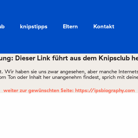
Zum
Zum
Seiteninhalt
Menü
ub
knipstipps
Eltern
Kontakt
ng: Dieser Link führt aus dem Knipsclub h
rt. Wir haben sie uns zwar angesehen, aber manche Internetsei
om Ton oder Inhalt her unangenehm findest, sprich mit deine
weiter zur gewünschten Seite: https://ipsbiography.com