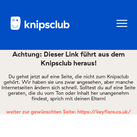
Zum
Zum
Seiteninhalt
Menü
Menü
öffnen/schl
Achtung: Dieser Link führt aus dem
Knipsclub heraus!
Club
knipstipps
Du gehst jetzt auf eine Seite, die nicht zum Knipsclub
gehört. Wir haben sie uns zwar angesehen, aber manche
Internetseiten ändern sich schnell. Solltest du auf eine Seite
geraten, die du vom Ton oder Inhalt her unangenehm
Eltern
findest, sprich mit deinen Eltern!
Kontakt
weiter zur gewünschten Seite: https://keyflare.co.uk/