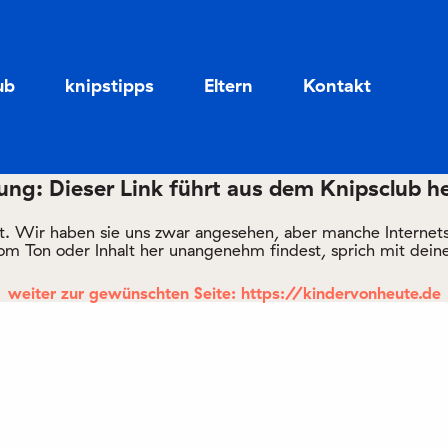
Zum
Zum
Seiteninhalt
Menü
ub
knipstipps
Eltern
Kontakt
ng: Dieser Link führt aus dem Knipsclub h
rt. Wir haben sie uns zwar angesehen, aber manche Internetsei
om Ton oder Inhalt her unangenehm findest, sprich mit deine
weiter zur gewünschten Seite: https://kindervonheute.de