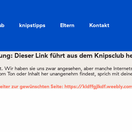
Zum
Zum
Seiteninhalt
Menü
ub
knipstipps
Eltern
Kontakt
ng: Dieser Link führt aus dem Knipsclub h
rt. Wir haben sie uns zwar angesehen, aber manche Internetsei
om Ton oder Inhalt her unangenehm findest, sprich mit deine
eiter zur gewünschten Seite: https://kldffgjlkdf.weebly.co