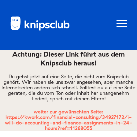
Zum
Zum
Seiteninhalt
Menü
Menü
öffnen/schl
Achtung: Dieser Link führt aus dem
Knipsclub heraus!
Club
knipstipps
Du gehst jetzt auf eine Seite, die nicht zum Knipsclub
gehört. Wir haben sie uns zwar angesehen, aber manche
Internetseiten ändern sich schnell. Solltest du auf eine Seite
geraten, die du vom Ton oder Inhalt her unangenehm
Eltern
findest, sprich mit deinen Eltern!
Kontakt
weiter zur gewünschten Seite:
https://kwork.com/financial-consulting/34927172/i-
will-do-accounting-and-finance-assignments-in-24-
hours?ref=11268055