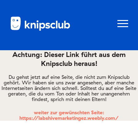
Zum
Zum
Seiteninhalt
Menü
Menü
öffnen/schl
Achtung: Dieser Link führt aus dem
Knipsclub heraus!
Club
knipstipps
Du gehst jetzt auf eine Seite, die nicht zum Knipsclub
gehört. Wir haben sie uns zwar angesehen, aber manche
Internetseiten ändern sich schnell. Solltest du auf eine Seite
geraten, die du vom Ton oder Inhalt her unangenehm
Eltern
findest, sprich mit deinen Eltern!
Kontakt
weiter zur gewünschten Seite:
https://labshivemarketingez.weebly.com/