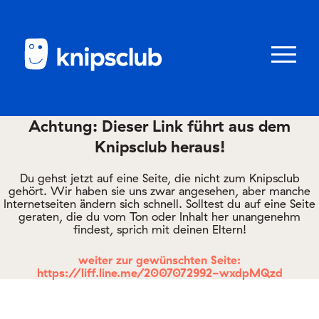
Zum
Zum
Seiteninhalt
Menü
Menü
öffnen/schl
Achtung: Dieser Link führt aus dem
Knipsclub heraus!
Club
knipstipps
Du gehst jetzt auf eine Seite, die nicht zum Knipsclub
gehört. Wir haben sie uns zwar angesehen, aber manche
Internetseiten ändern sich schnell. Solltest du auf eine Seite
geraten, die du vom Ton oder Inhalt her unangenehm
Eltern
findest, sprich mit deinen Eltern!
Kontakt
weiter zur gewünschten Seite:
https://liff.line.me/2007072992-wxdpMQzd