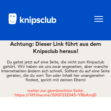
Zum
Zum
Seiteninhalt
Menü
Menü
öffnen/schl
Achtung: Dieser Link führt aus dem
Knipsclub heraus!
Club
knipstipps
Du gehst jetzt auf eine Seite, die nicht zum Knipsclub
gehört. Wir haben sie uns zwar angesehen, aber manche
Internetseiten ändern sich schnell. Solltest du auf eine Seite
geraten, die du vom Ton oder Inhalt her unangenehm
Eltern
findest, sprich mit deinen Eltern!
Kontakt
weiter zur gewünschten Seite:
https://liff.line.me/2007232345-YBbArnjD