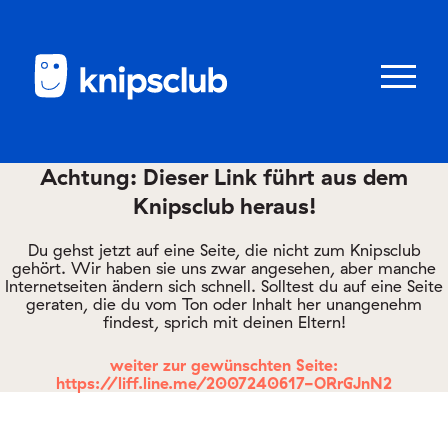
Zum
Zum
Seiteninhalt
Menü
Menü
öffnen/schl
Achtung: Dieser Link führt aus dem
Knipsclub heraus!
Club
knipstipps
Du gehst jetzt auf eine Seite, die nicht zum Knipsclub
gehört. Wir haben sie uns zwar angesehen, aber manche
Internetseiten ändern sich schnell. Solltest du auf eine Seite
geraten, die du vom Ton oder Inhalt her unangenehm
Eltern
findest, sprich mit deinen Eltern!
Kontakt
weiter zur gewünschten Seite:
https://liff.line.me/2007240617-ORrGJnN2